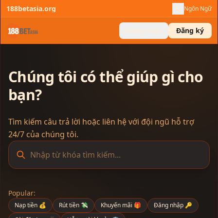
188betasia.org
Ngôn Ngữ
Đăng nhập
Đăng ký
Chúng tôi có thể giúp gì cho
bạn?
Tìm kiếm câu trả lời hoặc liên hệ với đội ngũ hỗ trợ
24/7 của chúng tôi.
Popular:
Nạp tiền 💰
Rút tiền 💸
Khuyến mãi 🎁
Đăng nhập 🔑