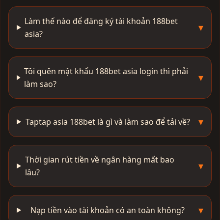
Làm thế nào để đăng ký tài khoản 188bet
▾
asia?
Tôi quên mật khẩu 188bet asia login thì phải
▾
làm sao?
▾
Taptap asia 188bet là gì và làm sao để tải về?
Thời gian rút tiền về ngân hàng mất bao
▾
lâu?
▾
Nạp tiền vào tài khoản có an toàn không?