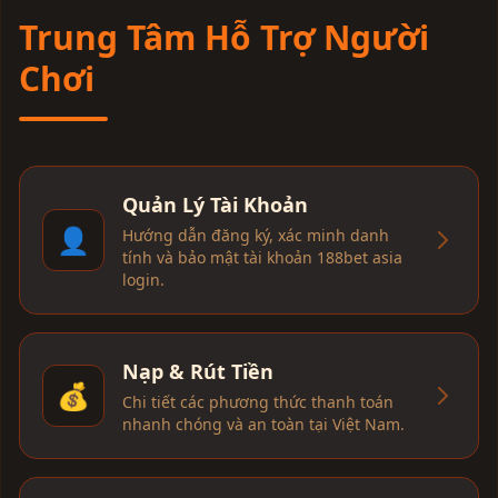
Trung Tâm Hỗ Trợ Người
Chơi
Quản Lý Tài Khoản
👤
Hướng dẫn đăng ký, xác minh danh
tính và bảo mật tài khoản 188bet asia
login.
Nạp & Rút Tiền
💰
Chi tiết các phương thức thanh toán
nhanh chóng và an toàn tại Việt Nam.