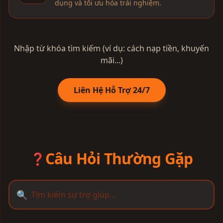
dụng và tối ưu hóa trải nghiệm.
Nhập từ khóa tìm kiếm (ví dụ: cách nạp tiền, khuyến
mãi...)
Liên Hệ Hỗ Trợ 24/7
Câu Hỏi Thường Gặp
❓
🔍