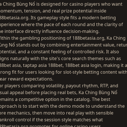
a Ching Bùng Nổ is designed for casino players who want
omentum, tension, and real prize potential inside
88betasia.org. Its gameplay style fits a modern betting
xperience where the pace of each round and the clarity of
he interface directly influence decision-making.
ithin the gambling positioning of 188betasia.org, Ka Ching
ùng Nổ stands out by combining entertainment value, retu
otential, and a constant feeling of controlled risk. It also
ligns naturally with the site's core search themes such as
88bet asia, taptap asia 188bet, 188bet asia login, making it 
trong fit for users looking for slot-style betting content wit
lear reward expectations.
or players comparing volatility, payout rhythm, RTP, and
isual appeal before placing real bets, Ka Ching Bùng Nổ
emains a competitive option in the catalog. The best
pproach is to start with the demo mode to understand the
ore mechanics, then move into real play with sensible
ankroll control if the session style matches what
88betasia.org promotes for online casino users.