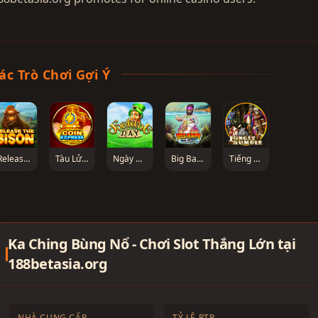
ác Trò Chơi Gợi Ý
Release the Bison
Tàu Lửa Tiền Xu-Tụ vận may
Ngày May Mắn
Big Bass Reel Repeat
Tiếng gầm rú trong rừng
Ka Ching Bùng Nổ - Chơi Slot Thắng Lớn tại
188betasia.org
NHÀ CUNG CẤP
TỶ LỆ RTP