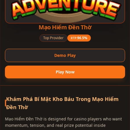
Mạo Hiểm Đền Thờ
Top Provider
96.5%
RTP:
Demo Play
Play Now
Khám Phá Bí Mật Kho Báu Trong Mạo Hiểm
Đền Thờ
Mạo Hiểm Đền Thờ is designed for casino players who want
momentum, tension, and real prize potential inside