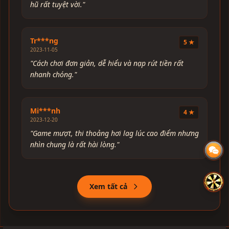
hũ rất tuyệt vời."
Tr***ng
5 ★
2023-11-05
"Cách chơi đơn giản, dễ hiểu và nạp rút tiền rất
nhanh chóng."
Mi***nh
4 ★
2023-12-20
"Game mượt, thi thoảng hơi lag lúc cao điểm nhưng
nhìn chung là rất hài lòng."
Xem tất cả