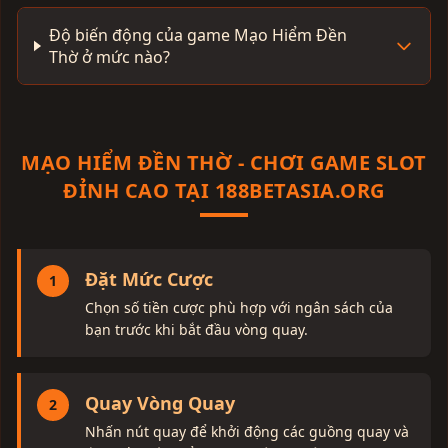
Độ biến động của game Mạo Hiểm Đền
Thờ ở mức nào?
MẠO HIỂM ĐỀN THỜ - CHƠI GAME SLOT
ĐỈNH CAO TẠI 188BETASIA.ORG
Đặt Mức Cược
1
Chọn số tiền cược phù hợp với ngân sách của
bạn trước khi bắt đầu vòng quay.
Quay Vòng Quay
2
Nhấn nút quay để khởi động các guồng quay và