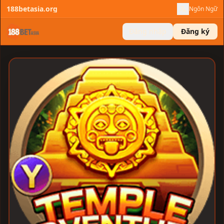
188betasia.org
Ngôn Ngữ
Đăng nhập
Đăng ký