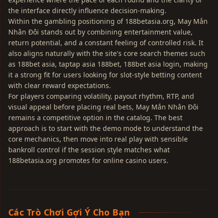
the interface directly influence decision-making.
Within the gambling positioning of 188betasia.org, May Mắn
Nhân Đôi stands out by combining entertainment value,
return potential, and a constant feeling of controlled risk. It
also aligns naturally with the site's core search themes such
as 188bet asia, taptap asia 188bet, 188bet asia login, making
it a strong fit for users looking for slot-style betting content
with clear reward expectations.
For players comparing volatility, payout rhythm, RTP, and
visual appeal before placing real bets, May Mắn Nhân Đôi
remains a competitive option in the catalog. The best
approach is to start with the demo mode to understand the
core mechanics, then move into real play with sensible
bankroll control if the session style matches what
188betasia.org promotes for online casino users.
Các Trò Chơi Gợi Ý Cho Bạn