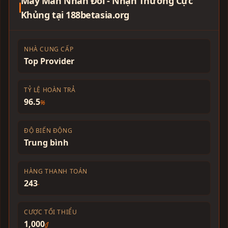
May Mắn Nhân Đôi - Nhận Thưởng Cực
Khủng tại 188betasia.org
NHÀ CUNG CẤP
Top Provider
TỶ LỆ HOÀN TRẢ
96.5
%
ĐỘ BIẾN ĐỘNG
Trung bình
HÀNG THANH TOÁN
243
⁃
CƯỢC TỐI THIỂU
1,000
₫