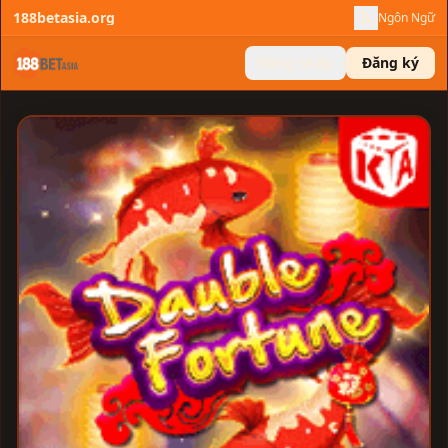
188betasia.org
Ngôn Ngữ
Đăng nhập
Đăng ký