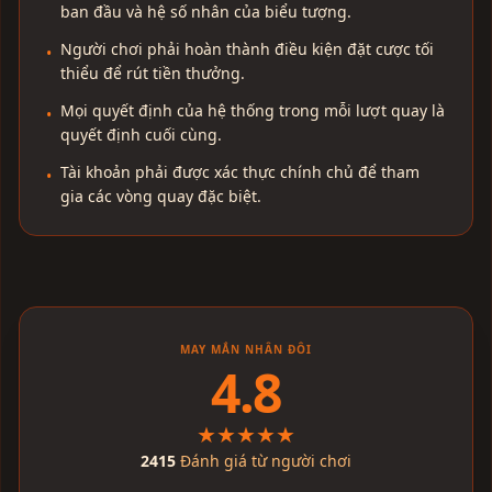
ban đầu và hệ số nhân của biểu tượng.
Người chơi phải hoàn thành điều kiện đặt cược tối
•
thiểu để rút tiền thưởng.
Mọi quyết định của hệ thống trong mỗi lượt quay là
•
quyết định cuối cùng.
Tài khoản phải được xác thực chính chủ để tham
•
gia các vòng quay đặc biệt.
MAY MẮN NHÂN ĐÔI
4.8
★★★★★
2415
Đánh giá từ người chơi