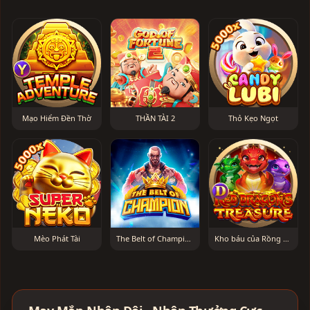
Mạo Hiểm Đền Thờ
THẦN TÀI 2
Thỏ Kẹo Ngọt
Mèo Phát Tài
The Belt of Champion
Kho báu của Rồng Đỏ