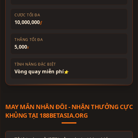
CƯỢC TỐI ĐA
10,000,000
₫
THẮNG TỐI ĐA
5,000
x
TÍNH NĂNG ĐẶC BIỆT
Vòng quay miễn phí
⭐
MAY MẮN NHÂN ĐÔI - NHẬN THƯỞNG CỰC
KHỦNG TẠI 188BETASIA.ORG