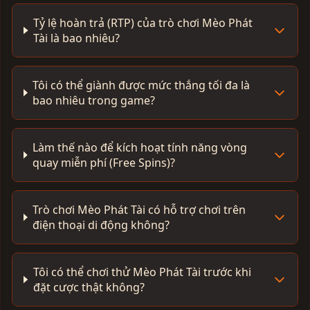
Tỷ lệ hoàn trả (RTP) của trò chơi Mèo Phát
Tài là bao nhiêu?
Tôi có thể giành được mức thắng tối đa là
bao nhiêu trong game?
Làm thế nào để kích hoạt tính năng vòng
quay miễn phí (Free Spins)?
Trò chơi Mèo Phát Tài có hỗ trợ chơi trên
điện thoại di động không?
Tôi có thể chơi thử Mèo Phát Tài trước khi
đặt cược thật không?