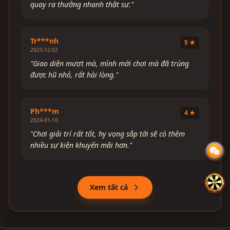
quay ra thưởng nhanh thật sự."
Tr***nh
5 ★
2023-12-02
"Giao diện mượt mà, mình mới chơi mà đã trúng
được hũ nhỏ, rất hài lòng."
Ph***m
4 ★
2024-01-10
"Chơi giải trí rất tốt, hy vọng sắp tới sẽ có thêm
nhiều sự kiện khuyến mãi hơn."
Xem tất cả