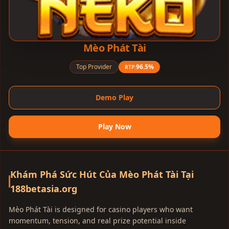
Mèo Phát Tài
Top Provider
96.5%
RTP:
Demo Play
Play Now
Khám Phá Sức Hút Của Mèo Phát Tài Tại
188betasia.org
Mèo Phát Tài is designed for casino players who want
momentum, tension, and real prize potential inside